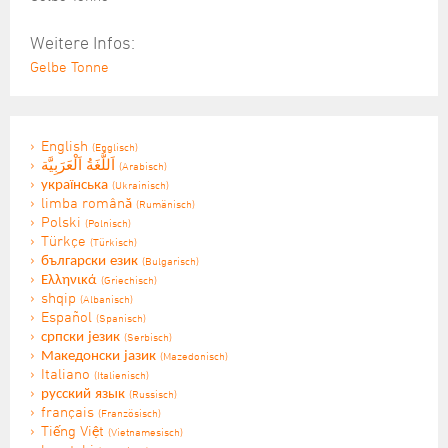
Weitere Infos:
Gelbe Tonne
English
(Englisch)
اَللُّغَةُ اَلْعَرَبِيَّة
(Arabisch)
українська
(Ukrainisch)
limba română
(Rumänisch)
Polski
(Polnisch)
Türkçe
(Türkisch)
български език
(Bulgarisch)
Ελληνικά
(Griechisch)
shqip
(Albanisch)
Español
(Spanisch)
српски језик
(Serbisch)
Македонски јазик
(Mazedonisch)
Italiano
(Italienisch)
русский язык
(Russisch)
français
(Französisch)
Tiếng Việt
(Vietnamesisch)