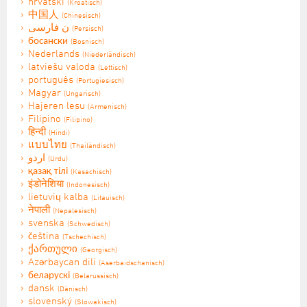
hrvatski
(Kroatisch)
中国人
(Chinesisch)
ن فارسی
(Persisch)
босански
(Bosnisch)
Nederlands
(Niederländisch)
latviešu valoda
(Lettisch)
português
(Portugiesisch)
Magyar
(Ungarisch)
Hajeren lesu
(Armenisch)
Filipino
(Filipino)
हिन्दी
(Hindi)
แบบไทย
(Thailändisch)
اردو
(Urdu)
қазақ тілі
(Kasachisch)
इंडोनेशिया
(Indonesisch)
lietuvių kalba
(Litauisch)
नेपाली
(Nepalesisch)
svenska
(Schwedisch)
čeština
(Tschechisch)
ქართული
(Georgisch)
Azərbaycan dili
(Aserbaidschanisch)
беларускі
(Belarussisch)
dansk
(Dänisch)
slovenský
(Slowakisch)