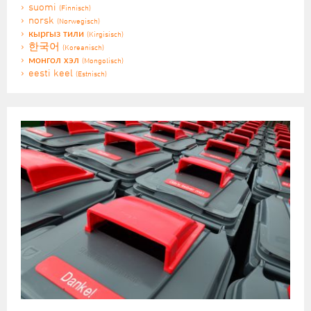
suomi
(Finnisch)
norsk
(Norwegisch)
кыргыз тили
(Kirgisisch)
한국어
(Koreanisch)
монгол хэл
(Mongolisch)
eesti keel
(Estnisch)