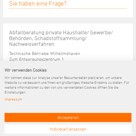
Sie haben eine Frage?
Abfallberatung private Haushalte/ Gewerbe/
Behörden, Schadstoffsammlung/
Nachweisverfahren
Technische Betriebe Wilhelmshaven
Zum Entsorgungszentrum 1
26386 Wilhelmshaven
Wir verwenden Cookies
Tel. (04421) 16-4611
Wir können diese zur Analyse unserer Besucherdaten platzieren, um unsere
Fax. (04421) 16-414611
Website zu verbessern und Ihnen ein großartiges Website-Erlebnis zu bieten. Für
abfallberatung@wilhelmshaven.de
weitere Informationen zu den von uns verwendeten Cookies öffnen Sie die
Einstellungen.
Impressum
Kontakt
Impressum
Datenschutz
Barrierefreiheit
Pressemitteilungen
Akzeptieren
Individuell anpassen