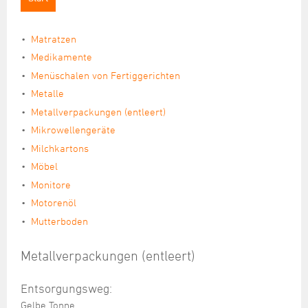
Übersicht
Rückstausicherung
Straßenunterhaltung
Friedhöfe
Serviceleistungen
Restabfall
Matratzen
Übersicht
Straßenneubau
Stadtgärtnerei
Historie
Bioabfall
Medikamente
Baumgräber
Straßenbeleuchtung
Unternehmenspolitik
Menüschalen von Fertiggerichten
Gelbe Tonne
Seefrieden
Metalle
Altpapier/Altglas/Altkleider
Brücken
Fördermaßnahmen
Urnengemeinschaft
Metallverpackungen (entleert)
Sperrmüll
Mikrowellengeräte
Elektroschrott
Milchkartons
Möbel
Schadstoffe / Schadstoffsammlung
Monitore
Rote Tonne (Toner-Kartuschen)
Motorenöl
Mutterboden
Metallverpackungen (entleert)
Entsorgungsweg:
Gelbe Tonne