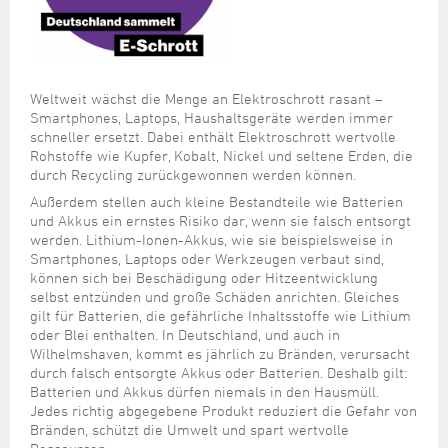
Übersicht
Rückstausicherung
Straßenunterhaltung
Friedhöfe
Serviceleistungen
Restabfall
Übersicht
Straßenneubau
Stadtgärtnerei
Historie
Bioabfall
Baumgräber
Weltweit wächst die Menge an Elektroschrott rasant –
Straßenbeleuchtung
Unternehmenspolitik
Gelbe Tonne
Smartphones, Laptops, Haushaltsgeräte werden immer
Seefrieden
schneller ersetzt. Dabei enthält Elektroschrott wertvolle
Altpapier/Altglas/Altkleider
Brücken
Fördermaßnahmen
Rohstoffe wie Kupfer, Kobalt, Nickel und seltene Erden, die
Urnengemeinschaft
durch Recycling zurückgewonnen werden können.
Sperrmüll
Außerdem stellen auch kleine Bestandteile wie Batterien
Elektroschrott
und Akkus ein ernstes Risiko dar, wenn sie falsch entsorgt
werden. Lithium-Ionen-Akkus, wie sie beispielsweise in
Schadstoffe / Schadstoffsammlung
Smartphones, Laptops oder Werkzeugen verbaut sind,
können sich bei Beschädigung oder Hitzeentwicklung
Rote Tonne (Toner-Kartuschen)
selbst entzünden und große Schäden anrichten. Gleiches
gilt für Batterien, die gefährliche Inhaltsstoffe wie Lithium
oder Blei enthalten. In Deutschland, und auch in
Wilhelmshaven, kommt es jährlich zu Bränden, verursacht
durch falsch entsorgte Akkus oder Batterien. Deshalb gilt:
Batterien und Akkus dürfen niemals in den Hausmüll.
Jedes richtig abgegebene Produkt reduziert die Gefahr von
Bränden, schützt die Umwelt und spart wertvolle