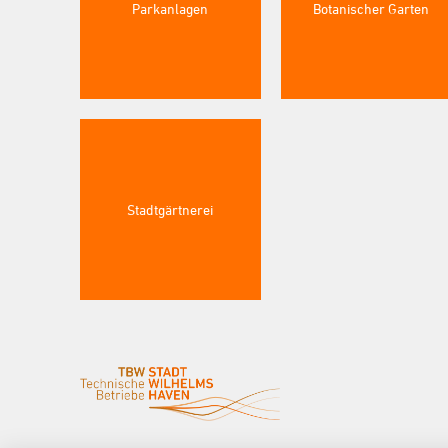
Parkanlagen
Botanischer Garten
Stadtgärtnerei
^