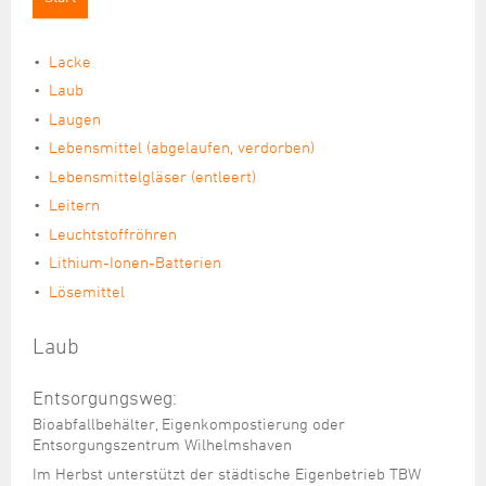
Übersicht
Rückstausicherung
Straßenunterhaltung
Friedhöfe
Serviceleistungen
Restabfall
Lacke
Übersicht
Straßenneubau
Stadtgärtnerei
Historie
Bioabfall
Laub
Baumgräber
Straßenbeleuchtung
Unternehmenspolitik
Laugen
Gelbe Tonne
Seefrieden
Lebensmittel (abgelaufen, verdorben)
Altpapier/Altglas/Altkleider
Brücken
Fördermaßnahmen
Urnengemeinschaft
Lebensmittelgläser (entleert)
Sperrmüll
Leitern
Elektroschrott
Leuchtstoffröhren
Lithium-Ionen-Batterien
Schadstoffe / Schadstoffsammlung
Lösemittel
Rote Tonne (Toner-Kartuschen)
Laub
Entsorgungsweg:
Bioabfallbehälter, Eigenkompostierung oder
Entsorgungszentrum Wilhelmshaven
Im Herbst unterstützt der städtische Eigenbetrieb TBW