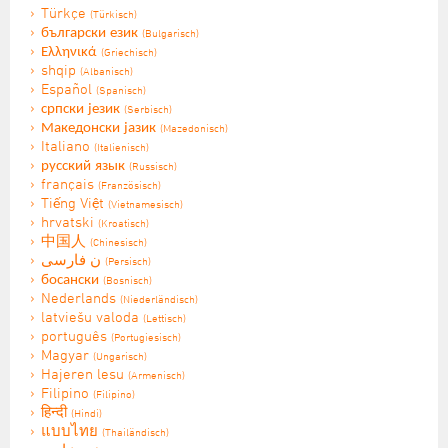
Türkçe
(Türkisch)
български език
(Bulgarisch)
Ελληνικά
(Griechisch)
shqip
(Albanisch)
Español
(Spanisch)
српски језик
(Serbisch)
Македонски јазик
(Mazedonisch)
Italiano
(Italienisch)
русский язык
(Russisch)
français
(Französisch)
Tiếng Việt
(Vietnamesisch)
hrvatski
(Kroatisch)
中国人
(Chinesisch)
ن فارسی
(Persisch)
босански
(Bosnisch)
Nederlands
(Niederländisch)
latviešu valoda
(Lettisch)
português
(Portugiesisch)
Magyar
(Ungarisch)
Hajeren lesu
(Armenisch)
Filipino
(Filipino)
हिन्दी
(Hindi)
แบบไทย
(Thailändisch)