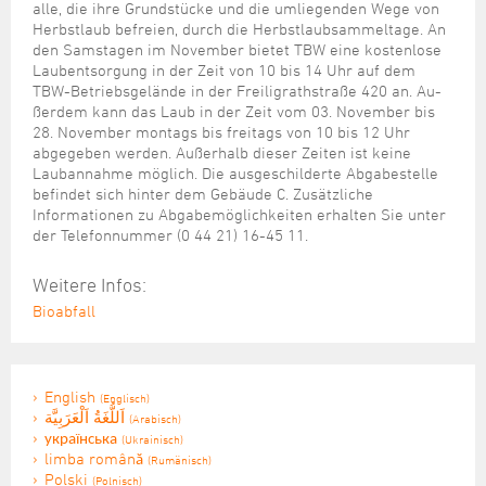
alle, die ihre Grundstücke und die umliegenden Wege von
Herbstlaub befreien, durch die Herbstlaubsammeltage. An
den Samstagen im November bietet TBW eine kostenlose
Laubentsorgung in der Zeit von 10 bis 14 Uhr auf dem
TBW-Betriebsgelände in der Freiligrathstraße 420 an. Au-
ßerdem kann das Laub in der Zeit vom 03. November bis
28. November montags bis freitags von 10 bis 12 Uhr
abgegeben werden. Außerhalb dieser Zeiten ist keine
Laubannahme möglich. Die ausgeschilderte Abgabestelle
befindet sich hinter dem Gebäude C. Zusätzliche
Informationen zu Abgabemöglichkeiten erhalten Sie unter
der Telefonnummer (0 44 21) 16-45 11.
Weitere Infos:
Bioabfall
English
(Englisch)
اَللُّغَةُ اَلْعَرَبِيَّة
(Arabisch)
українська
(Ukrainisch)
limba română
(Rumänisch)
Polski
(Polnisch)