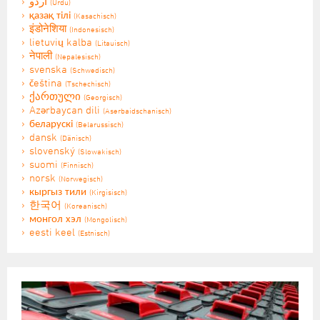
اردو
(Urdu)
қазақ тілі
(Kasachisch)
इंडोनेशिया
(Indonesisch)
lietuvių kalba
(Litauisch)
नेपाली
(Nepalesisch)
svenska
(Schwedisch)
čeština
(Tschechisch)
ქართული
(Georgisch)
Azərbaycan dili
(Aserbaidschanisch)
беларускі
(Belarussisch)
dansk
(Dänisch)
slovenský
(Slowakisch)
suomi
(Finnisch)
norsk
(Norwegisch)
кыргыз тили
(Kirgisisch)
한국어
(Koreanisch)
монгол хэл
(Mongolisch)
eesti keel
(Estnisch)