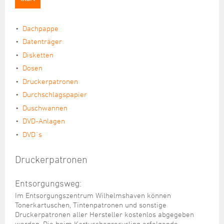
Übersicht
Rückstausicherung
Straßenunterhaltung
Friedhöfe
Serviceleistungen
Restabfall
Dachpappe
Übersicht
Straßenneubau
Stadtgärtnerei
Historie
Bioabfall
Datenträger
Baumgräber
Straßenbeleuchtung
Unternehmenspolitik
Disketten
Gelbe Tonne
Seefrieden
Dosen
Altpapier/Altglas/Altkleider
Brücken
Fördermaßnahmen
Urnengemeinschaft
Druckerpatronen
Sperrmüll
Durchschlagspapier
Elektroschrott
Duschwannen
DVD-Anlagen
Schadstoffe / Schadstoffsammlung
DVD`s
Rote Tonne (Toner-Kartuschen)
Druckerpatronen
Entsorgungsweg:
Im Entsorgungszentrum Wilhelmshaven können
Tonerkartuschen, Tintenpatronen und sonstige
Druckerpatronen aller Hersteller kostenlos abgegeben
werden. Die beim Kartuschenrecycling erfolgende