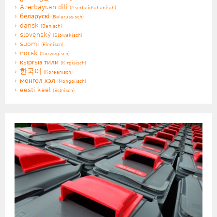
Azərbaycan dili
(Aserbaidschanisch)
беларускі
(Belarussisch)
dansk
(Dänisch)
slovenský
(Slowakisch)
suomi
(Finnisch)
norsk
(Norwegisch)
кыргыз тили
(Kirgisisch)
한국어
(Koreanisch)
монгол хэл
(Mongolisch)
eesti keel
(Estnisch)