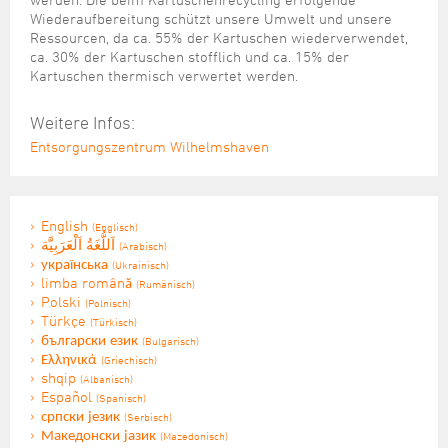
Wiederaufbereitung schützt unsere Umwelt und unsere
Ressourcen, da ca. 55% der Kartuschen wiederverwendet,
ca. 30% der Kartuschen stofflich und ca. 15% der
Kartuschen thermisch verwertet werden.
Weitere Infos:
Entsorgungszentrum Wilhelmshaven
English
(Englisch)
اَللُّغَةُ اَلْعَرَبِيَّة
(Arabisch)
українська
(Ukrainisch)
limba română
(Rumänisch)
Polski
(Polnisch)
Türkçe
(Türkisch)
български език
(Bulgarisch)
Ελληνικά
(Griechisch)
shqip
(Albanisch)
Español
(Spanisch)
српски језик
(Serbisch)
Македонски јазик
(Mazedonisch)