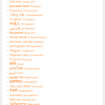
Italiano
(Italienisch)
русский язык
(Russisch)
français
(Französisch)
Tiếng Việt
(Vietnamesisch)
hrvatski
(Kroatisch)
中国人
(Chinesisch)
ن فارسی
(Persisch)
босански
(Bosnisch)
Nederlands
(Niederländisch)
latviešu valoda
(Lettisch)
português
(Portugiesisch)
Magyar
(Ungarisch)
Hajeren lesu
(Armenisch)
Filipino
(Filipino)
हिन्दी
(Hindi)
แบบไทย
(Thailändisch)
اردو
(Urdu)
қазақ тілі
(Kasachisch)
इंडोनेशिया
(Indonesisch)
lietuvių kalba
(Litauisch)
नेपाली
(Nepalesisch)
svenska
(Schwedisch)
čeština
(Tschechisch)
ქართული
(Georgisch)