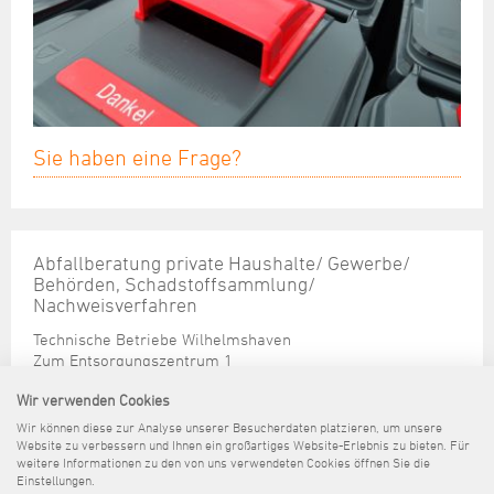
Sie haben eine Frage?
Abfallberatung private Haushalte/ Gewerbe/
Behörden, Schadstoffsammlung/
Nachweisverfahren
Technische Betriebe Wilhelmshaven
Zum Entsorgungszentrum 1
26386 Wilhelmshaven
Wir verwenden Cookies
Tel. (04421) 16-4611
Wir können diese zur Analyse unserer Besucherdaten platzieren, um unsere
Fax. (04421) 16-414611
Website zu verbessern und Ihnen ein großartiges Website-Erlebnis zu bieten. Für
abfallberatung@wilhelmshaven.de
weitere Informationen zu den von uns verwendeten Cookies öffnen Sie die
Einstellungen.