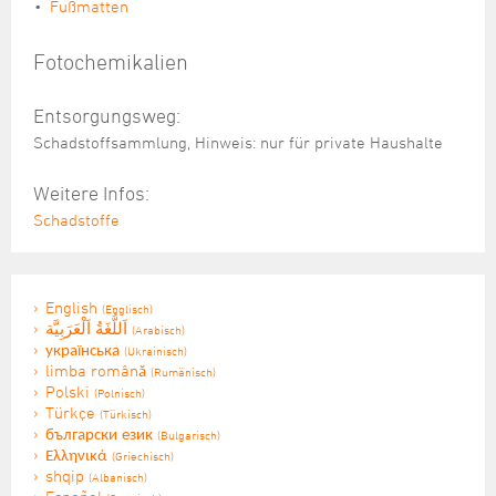
Fußmatten
Fotochemikalien
Entsorgungsweg:
Schadstoffsammlung, Hinweis: nur für private Haushalte
Weitere Infos:
Schadstoffe
English
(Englisch)
اَللُّغَةُ اَلْعَرَبِيَّة
(Arabisch)
українська
(Ukrainisch)
limba română
(Rumänisch)
Polski
(Polnisch)
Türkçe
(Türkisch)
български език
(Bulgarisch)
Ελληνικά
(Griechisch)
shqip
(Albanisch)