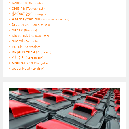
svenska
(Schwedisch)
čeština
(Tschechisch)
ქართული
(Georgisch)
Azərbaycan dili
(Aserbaidschanisch)
беларускі
(Belarussisch)
dansk
(Dänisch)
slovenský
(Slowakisch)
suomi
(Finnisch)
norsk
(Norwegisch)
кыргыз тили
(Kirgisisch)
한국어
(Koreanisch)
монгол хэл
(Mongolisch)
eesti keel
(Estnisch)