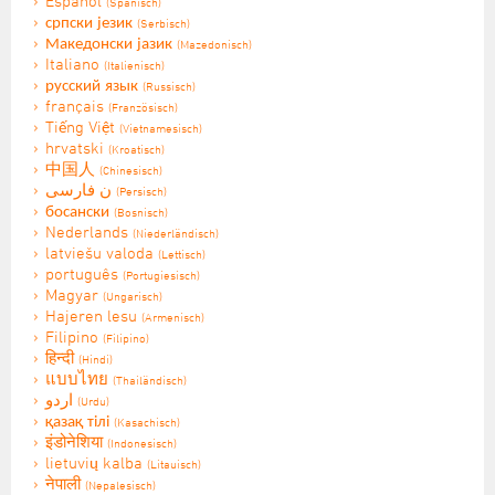
Español
(Spanisch)
српски језик
(Serbisch)
Македонски јазик
(Mazedonisch)
Italiano
(Italienisch)
русский язык
(Russisch)
français
(Französisch)
Tiếng Việt
(Vietnamesisch)
hrvatski
(Kroatisch)
中国人
(Chinesisch)
ن فارسی
(Persisch)
босански
(Bosnisch)
Nederlands
(Niederländisch)
latviešu valoda
(Lettisch)
português
(Portugiesisch)
Magyar
(Ungarisch)
Hajeren lesu
(Armenisch)
Filipino
(Filipino)
हिन्दी
(Hindi)
แบบไทย
(Thailändisch)
اردو
(Urdu)
қазақ тілі
(Kasachisch)
इंडोनेशिया
(Indonesisch)
lietuvių kalba
(Litauisch)
नेपाली
(Nepalesisch)