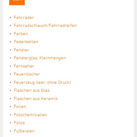
Übersicht
Rückstausicherung
Straßenunterhaltung
Friedhöfe
Serviceleistungen
Restabfall
Fahrräder
Übersicht
Straßenneubau
Stadtgärtnerei
Historie
Bioabfall
Fahrradschlauch/Fahrradreifen
Baumgräber
Straßenbeleuchtung
Unternehmenspolitik
Farben
Gelbe Tonne
Seefrieden
Federbetten
Altpapier/Altglas/Altkleider
Brücken
Fördermaßnahmen
Urnengemeinschaft
Fenster
Sperrmüll
Fensterglas, Kleinmengen
Elektroschrott
Fernseher
Feuerlöscher
Schadstoffe / Schadstoffsammlung
Feuerzeug (leer, ohne Druck)
Rote Tonne (Toner-Kartuschen)
Flaschen aus Glas
Flaschen aus Keramik
Folien
Fotochemikalien
Fotos
Fußleisten