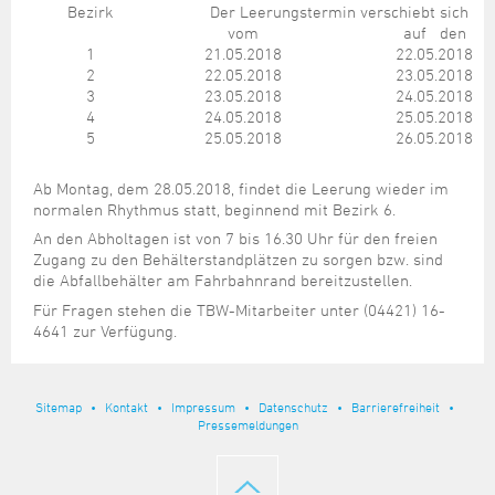
Steuer- und Abgabenangelegenheiten
Schulkindergarten
Bezirk
Der Leerungstermin verschiebt sich
Schule
Wirtschaftsstruktur
Kulturzentrum Pumpwerk
Formulare
Regionale Kooperationen
Stadt Wilhelmshaven
Unterkünfte
vom
auf den
Umwelt-, Natur- und Klimaschutz
Stadtarchiv
Sterbefall
Maritime Meile
1
21.05.2018
22.05.2018
Online-Terminvergabe
Unternehmensnachfolge
2
22.05.2018
23.05.2018
Verkehr und Mobilität
Stadtbibliothek
Studium
Museen und Ausstellungen
3
23.05.2018
24.05.2018
Politik & Verwaltung
Unterstützung für ExistenzgründerInnen
Wohnen, Bauen
Volkshochschule
4
24.05.2018
25.05.2018
Umzug und Neubürger
Schiffe, Häfen und Meer erleben
Pressemitteilungen
Zukunftsregion JadeBay
5
25.05.2018
26.05.2018
Wahlen
Weiterbildung
Wohnen und Verbrauchen
Sportangebot
Ratsinformationssystem
Ab Montag, dem 28.05.2018, findet die Leerung wieder im
Städtepartnerschaften
normalen Rhythmus statt, beginnend mit Bezirk 6.
Städtische Dienststellen
Stadtpark
An den Abholtagen ist von 7 bis 16.30 Uhr für den freien
Stadtrecht
Zugang zu den Behälterstandplätzen zu sorgen bzw. sind
Tag des offenen Denkmals
die Abfallbehälter am Fahrbahnrand bereitzustellen.
Telefonverzeichnis
Veranstaltungsorte
Für Fragen stehen die TBW-Mitarbeiter unter (04421) 16-
4641 zur Verfügung.
Sitemap
Kontakt
Impressum
Datenschutz
Barrierefreiheit
Pressemeldungen