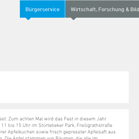
Bürgerservice
Wirtschaft, Forschung & Bil
fest: Zum achten Mal wird das Fest in diesem Jahr
on 11 bis 15 Uhr im Störtebeker Park, Freiligrathstraße
erer Apfelkuchen sowie frisch gepresster Apfelsaft aus
en. Die Äpfel stammen von Bäumen, die alle im