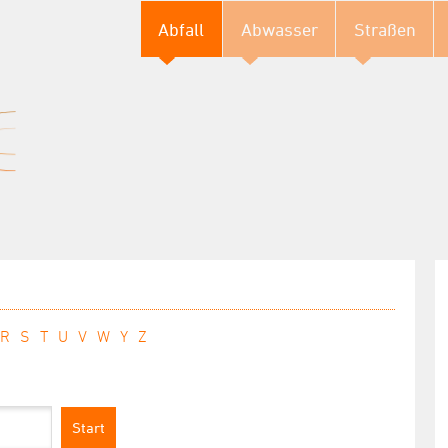
Abfall
Abwasser
Straßen
R
S
T
U
V
W
Y
Z