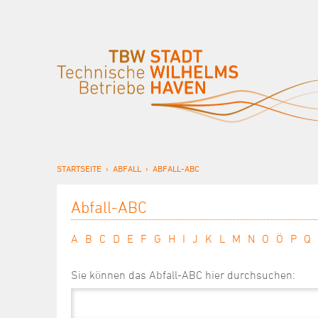
STARTSEITE
ABFALL
ABFALL-ABC
Abfall-ABC
A
B
C
D
E
F
G
H
I
J
K
L
M
N
O
Ö
P
Q
Sie können das Abfall-ABC hier durchsuchen: