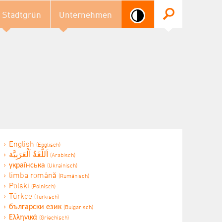
Stadtgrün
Unternehmen
English
(Englisch)
اَللُّغَةُ اَلْعَرَبِيَّة
(Arabisch)
українська
(Ukrainisch)
limba română
(Rumänisch)
Polski
(Polnisch)
Türkçe
(Türkisch)
български език
(Bulgarisch)
Ελληνικά
(Griechisch)