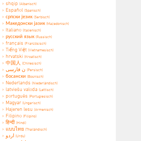
shqip
(Albanisch)
Español
(Spanisch)
српски језик
(Serbisch)
Македонски јазик
(Mazedonisch)
Italiano
(Italienisch)
русский язык
(Russisch)
français
(Französisch)
Tiếng Việt
(Vietnamesisch)
hrvatski
(Kroatisch)
中国人
(Chinesisch)
ن فارسی
(Persisch)
босански
(Bosnisch)
Nederlands
(Niederländisch)
latviešu valoda
(Lettisch)
português
(Portugiesisch)
Magyar
(Ungarisch)
Hajeren lesu
(Armenisch)
Filipino
(Filipino)
हिन्दी
(Hindi)
แบบไทย
(Thailändisch)
اردو
(Urdu)