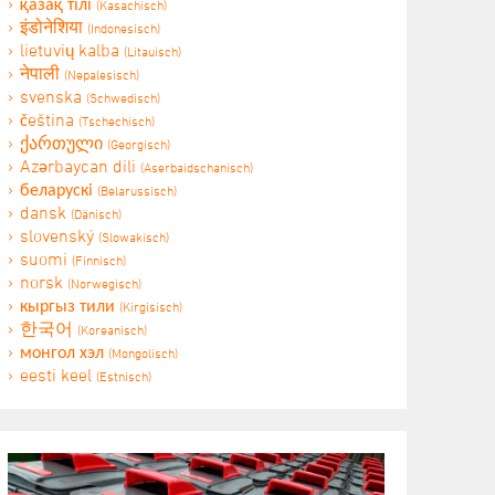
қазақ тілі
(Kasachisch)
इंडोनेशिया
(Indonesisch)
lietuvių kalba
(Litauisch)
नेपाली
(Nepalesisch)
svenska
(Schwedisch)
čeština
(Tschechisch)
ქართული
(Georgisch)
Azərbaycan dili
(Aserbaidschanisch)
беларускі
(Belarussisch)
dansk
(Dänisch)
slovenský
(Slowakisch)
suomi
(Finnisch)
norsk
(Norwegisch)
кыргыз тили
(Kirgisisch)
한국어
(Koreanisch)
монгол хэл
(Mongolisch)
eesti keel
(Estnisch)