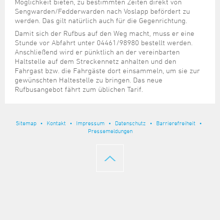
Steuer- und Abgabenangelegenheiten
Schulkindergarten
Möglichkeit bieten, zu bestimmten Zeiten direkt von
Schule
Wirtschaftsstruktur
Kulturzentrum Pumpwerk
Sengwarden/Fedderwarden nach Voslapp befördert zu
Formulare
Regionale Kooperationen
Stadt Wilhelmshaven
Unterkünfte
Umwelt-, Natur- und Klimaschutz
Stadtarchiv
werden. Das gilt natürlich auch für die Gegenrichtung.
Sterbefall
Maritime Meile
Online-Terminvergabe
Unternehmensnachfolge
Damit sich der Rufbus auf den Weg macht, muss er eine
Verkehr und Mobilität
Stadtbibliothek
Studium
Museen und Ausstellungen
Stunde vor Abfahrt unter 04461/98980 bestellt werden.
Politik & Verwaltung
Unterstützung für ExistenzgründerInnen
Wohnen, Bauen
Volkshochschule
Anschließend wird er pünktlich an der vereinbarten
Umzug und Neubürger
Schiffe, Häfen und Meer erleben
Pressemitteilungen
Zukunftsregion JadeBay
Haltstelle auf dem Streckennetz anhalten und den
Wahlen
Weiterbildung
Fahrgast bzw. die Fahrgäste dort einsammeln, um sie zur
Wohnen und Verbrauchen
Sportangebot
Ratsinformationssystem
gewünschten Haltestelle zu bringen. Das neue
Städtepartnerschaften
Rufbusangebot fährt zum üblichen Tarif.
Städtische Dienststellen
Stadtpark
Stadtrecht
Tag des offenen Denkmals
Sitemap
Kontakt
Impressum
Datenschutz
Barrierefreiheit
Telefonverzeichnis
Pressemeldungen
Veranstaltungsorte