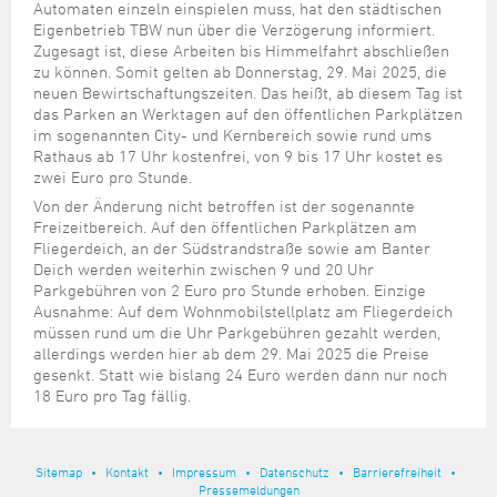
Steuer- und Abgabenangelegenheiten
Schulkindergarten
Automaten einzeln einspielen muss, hat den städtischen
Schule
Wirtschaftsstruktur
Kulturzentrum Pumpwerk
Formulare
Regionale Kooperationen
Stadt Wilhelmshaven
Unterkünfte
Eigenbetrieb TBW nun über die Verzögerung informiert.
Umwelt-, Natur- und Klimaschutz
Stadtarchiv
Zugesagt ist, diese Arbeiten bis Himmelfahrt abschließen
Sterbefall
Maritime Meile
Online-Terminvergabe
Unternehmensnachfolge
zu können. Somit gelten ab Donnerstag, 29. Mai 2025, die
Verkehr und Mobilität
Stadtbibliothek
Studium
Museen und Ausstellungen
neuen Bewirtschaftungszeiten. Das heißt, ab diesem Tag ist
Politik & Verwaltung
Unterstützung für ExistenzgründerInnen
Wohnen, Bauen
Volkshochschule
das Parken an Werktagen auf den öffentlichen Parkplätzen
Umzug und Neubürger
Schiffe, Häfen und Meer erleben
im sogenannten City- und Kernbereich sowie rund ums
Pressemitteilungen
Zukunftsregion JadeBay
Wahlen
Weiterbildung
Rathaus ab 17 Uhr kostenfrei, von 9 bis 17 Uhr kostet es
Wohnen und Verbrauchen
Sportangebot
Ratsinformationssystem
zwei Euro pro Stunde.
Städtepartnerschaften
Von der Änderung nicht betroffen ist der sogenannte
Städtische Dienststellen
Freizeitbereich. Auf den öffentlichen Parkplätzen am
Stadtpark
Stadtrecht
Fliegerdeich, an der Südstrandstraße sowie am Banter
Deich werden weiterhin zwischen 9 und 20 Uhr
Tag des offenen Denkmals
Telefonverzeichnis
Parkgebühren von 2 Euro pro Stunde erhoben. Einzige
Veranstaltungsorte
Ausnahme: Auf dem Wohnmobilstellplatz am Fliegerdeich
müssen rund um die Uhr Parkgebühren gezahlt werden,
allerdings werden hier ab dem 29. Mai 2025 die Preise
gesenkt. Statt wie bislang 24 Euro werden dann nur noch
18 Euro pro Tag fällig.
Sitemap
Kontakt
Impressum
Datenschutz
Barrierefreiheit
Pressemeldungen