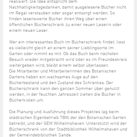
Steuer- und Abgabenangelegenheiten
Schulkindergarten
realisiert. Die Idee entspricht dem
Schule
Wirtschaftsstruktur
Kulturzentrum Pumpwerk
Nachhaltigkeitsgedanken, damit ausgelesene Bücher nicht
Formulare
Regionale Kooperationen
Stadt Wilhelmshaven
Unterkünfte
Umwelt-, Natur- und Klimaschutz
Stadtarchiv
im Regal verstauben oder sogar entsorgt werden. So
Sterbefall
Maritime Meile
Online-Terminvergabe
Unternehmensnachfolge
finden lesenswerte Bücher ihren Weg über einen
Verkehr und Mobilität
Stadtbibliothek
öffentlichen Bücherschrank zu einer neuen Leserin oder
Studium
Museen und Ausstellungen
Politik & Verwaltung
Unterstützung für ExistenzgründerInnen
einem neuen Leser.
Wohnen, Bauen
Volkshochschule
Umzug und Neubürger
Schiffe, Häfen und Meer erleben
Pressemitteilungen
Zukunftsregion JadeBay
Wahlen
Weiterbildung
Wer ein interessantes Buch im Bücherschrank findet, liest
Wohnen und Verbrauchen
Sportangebot
es vielleicht gleich an einem seiner Lieblingsorte im
Ratsinformationssystem
Garten oder nimmt es mit. Ob das Buch beim nächsten
Städtepartnerschaften
Städtische Dienststellen
Besuch wieder mitgebracht wird oder es im Freundeskreis
Stadtpark
weitergeben wird, bleibt einem selbst überlassen.
Stadtrecht
Die Mitarbeiter und Mitarbeiterinnen des Botanischen
Tag des offenen Denkmals
Gartens haben ein wachsames Auge auf den
Telefonverzeichnis
Bücherbestand und den Zustand des Schrankes. Der
Veranstaltungsorte
Bücherschrank kann den ganzen Sommer über genutzt
werden, in der feuchten Jahreszeit ziehen die Bücher in
Bücherkisten um.
Die Planung und Ausführung dieses Projektes lag beim
städtischen Eigenbetrieb TBW, der den Botanischen Garten
betreibt, und der GEW Wilhelmshaven. Unterstützt wird der
Bücherschrank von der Stadtbibliothek Wilhelmshaven und
der Gemeindebibliothek Sande.