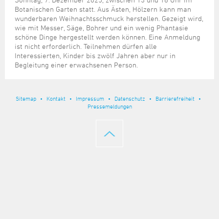
Steuer- und Abgabenangelegenheiten
Schulkindergarten
Schule
Wirtschaftsstruktur
Kulturzentrum Pumpwerk
Botanischen Garten statt. Aus Ästen, Hölzern kann man
Formulare
Regionale Kooperationen
Stadt Wilhelmshaven
Unterkünfte
Umwelt-, Natur- und Klimaschutz
Stadtarchiv
wunderbaren Weihnachtsschmuck herstellen. Gezeigt wird,
Sterbefall
Maritime Meile
wie mit Messer, Säge, Bohrer und ein wenig Phantasie
Online-Terminvergabe
Unternehmensnachfolge
Verkehr und Mobilität
Stadtbibliothek
schöne Dinge hergestellt werden können. Eine Anmeldung
Studium
Museen und Ausstellungen
Politik & Verwaltung
Unterstützung für ExistenzgründerInnen
ist nicht erforderlich. Teilnehmen dürfen alle
Wohnen, Bauen
Volkshochschule
Umzug und Neubürger
Schiffe, Häfen und Meer erleben
Interessierten, Kinder bis zwölf Jahren aber nur in
Pressemitteilungen
Zukunftsregion JadeBay
Begleitung einer erwachsenen Person.
Wahlen
Weiterbildung
Wohnen und Verbrauchen
Sportangebot
Ratsinformationssystem
Städtepartnerschaften
Städtische Dienststellen
Sitemap
Kontakt
Impressum
Datenschutz
Barrierefreiheit
Stadtpark
Pressemeldungen
Stadtrecht
Tag des offenen Denkmals
Telefonverzeichnis
Veranstaltungsorte