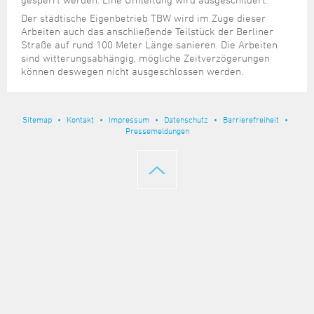
Steuer- und Abgabenangelegenheiten
Schulkindergarten
Schule
Wirtschaftsstruktur
Kulturzentrum Pumpwerk
Formulare
Regionale Kooperationen
Stadt Wilhelmshaven
Unterkünfte
Der städtische Eigenbetrieb TBW wird im Zuge dieser
Umwelt-, Natur- und Klimaschutz
Stadtarchiv
Arbeiten auch das anschließende Teilstück der Berliner
Sterbefall
Maritime Meile
Online-Terminvergabe
Unternehmensnachfolge
Straße auf rund 100 Meter Länge sanieren. Die Arbeiten
Verkehr und Mobilität
Stadtbibliothek
Studium
Museen und Ausstellungen
sind witterungsabhängig, mögliche Zeitverzögerungen
Politik & Verwaltung
Unterstützung für ExistenzgründerInnen
Wohnen, Bauen
Volkshochschule
können deswegen nicht ausgeschlossen werden.
Umzug und Neubürger
Schiffe, Häfen und Meer erleben
Pressemitteilungen
Zukunftsregion JadeBay
Wahlen
Weiterbildung
Wohnen und Verbrauchen
Sportangebot
Ratsinformationssystem
Sitemap
Kontakt
Impressum
Datenschutz
Barrierefreiheit
Städtepartnerschaften
Pressemeldungen
Städtische Dienststellen
Stadtpark
Stadtrecht
Tag des offenen Denkmals
Telefonverzeichnis
Veranstaltungsorte