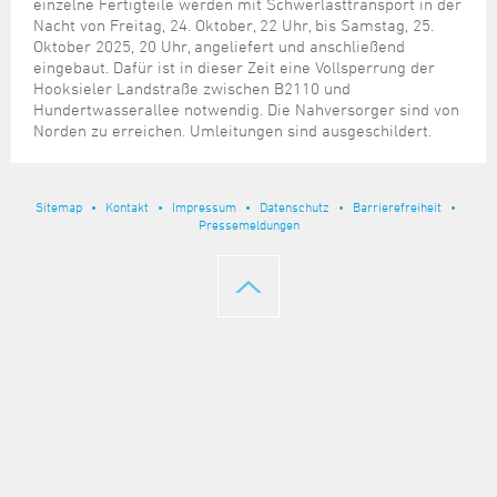
Steuer- und Abgabenangelegenheiten
Schulkindergarten
einzelne Fertigteile werden mit Schwerlasttransport in der
Schule
Wirtschaftsstruktur
Kulturzentrum Pumpwerk
Nacht von Freitag, 24. Oktober, 22 Uhr, bis Samstag, 25.
Formulare
Regionale Kooperationen
Stadt Wilhelmshaven
Unterkünfte
Umwelt-, Natur- und Klimaschutz
Stadtarchiv
Oktober 2025, 20 Uhr, angeliefert und anschließend
Sterbefall
Maritime Meile
Online-Terminvergabe
Unternehmensnachfolge
eingebaut. Dafür ist in dieser Zeit eine Vollsperrung der
Verkehr und Mobilität
Stadtbibliothek
Hooksieler Landstraße zwischen B2110 und
Studium
Museen und Ausstellungen
Politik & Verwaltung
Unterstützung für ExistenzgründerInnen
Hundertwasserallee notwendig. Die Nahversorger sind von
Wohnen, Bauen
Volkshochschule
Umzug und Neubürger
Schiffe, Häfen und Meer erleben
Norden zu erreichen. Umleitungen sind ausgeschildert.
Pressemitteilungen
Zukunftsregion JadeBay
Wahlen
Weiterbildung
Wohnen und Verbrauchen
Sportangebot
Ratsinformationssystem
Städtepartnerschaften
Sitemap
Kontakt
Impressum
Datenschutz
Barrierefreiheit
Städtische Dienststellen
Pressemeldungen
Stadtpark
Stadtrecht
Tag des offenen Denkmals
Telefonverzeichnis
Veranstaltungsorte