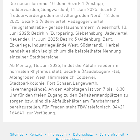
Steuer- und Abgabenangelegenheiten
Schulkindergarten
Die neuen Termine: 10. Juni: Bezirk 1 (Voslapp,
Schule
Wirtschaftsstruktur
Kulturzentrum Pumpwerk
Formulare
Regionale Kooperationen
Stadt Wilhelmshaven
Unterkünfte
Fedderwarden, Sengwarden), 11. Juni 2025: Bezirk 2
Umwelt-, Natur- und Klimaschutz
Stadtarchiv
Sterbefall
Maritime Meile
(Fedderwardergroden und Altengroden Nord), 12. Juni
Online-Terminvergabe
Unternehmensnachfolge
2025: Bezirk 3 (Villenviertel, Pädagogenviertel,
Verkehr und Mobilität
Stadtbibliothek
Studium
Museen und Ausstellungen
Freiligrathstraße - gerade Hausnummern, Wiesenhof), 13.
Politik & Verwaltung
Unterstützung für ExistenzgründerInnen
Wohnen, Bauen
Volkshochschule
Juni 2025: Bezirk 4 (Europaring, Siebethsburg, Jadeviertel,
Umzug und Neubürger
Schiffe, Häfen und Meer erleben
Pressemitteilungen
Zukunftsregion JadeBay
Neuende), 14. Juni 2025: Bezirk 5 (Aldenburg, Bant,
Wahlen
Weiterbildung
Ebkeriege, Industriegelände West, Südstrand), Hierbei
Wohnen und Verbrauchen
Sportangebot
Ratsinformationssystem
handelt es sich lediglich um die beispielhafte Nennung
Städtepartnerschaften
einzelner Stadtbereiche.
Städtische Dienststellen
Ab Montag, 16. Juni 2025, findet die Abfuhr wieder im
Stadtpark
Stadtrecht
normalen Rhythmus statt, Bezirk 6 (Maadebogen/ -tal,
Tag des offenen Denkmals
Altengroden West, Himmelreich, Coldewei,
Telefonverzeichnis
Stadtparkkolonie, Fort Schaar, Langewerth,
Veranstaltungsorte
Kavernengelände). An den Abholtagen ist von 7 bis 16.30
Uhr für den freien Zugang zu den Behälterstandplätzen zu
sorgen bzw. sind die Abfallbehälter am Fahrbahnrand
bereitzustellen. Für Fragen steht TBW telefonisch, 04421
164641, zur Verfügung.
Sitemap
Kontakt
Impressum
Datenschutz
Barrierefreiheit
Pressemeldungen