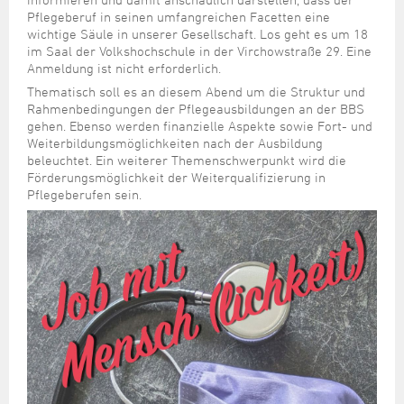
Steuer- und Abgabenangelegenheiten
Schulkindergarten
Schule
Wirtschaftsstruktur
Kulturzentrum Pumpwerk
Pflegeberuf in seinen umfangreichen Facetten eine
Formulare
Regionale Kooperationen
Stadt Wilhelmshaven
Unterkünfte
Umwelt-, Natur- und Klimaschutz
Stadtarchiv
wichtige Säule in unserer Gesellschaft. Los geht es um 18
Sterbefall
Maritime Meile
im Saal der Volkshochschule in der Virchowstraße 29. Eine
Online-Terminvergabe
Unternehmensnachfolge
Verkehr und Mobilität
Stadtbibliothek
Anmeldung ist nicht erforderlich.
Studium
Museen und Ausstellungen
Politik & Verwaltung
Unterstützung für ExistenzgründerInnen
Wohnen, Bauen
Volkshochschule
Thematisch soll es an diesem Abend um die Struktur und
Umzug und Neubürger
Schiffe, Häfen und Meer erleben
Rahmenbedingungen der Pflegeausbildungen an der BBS
Pressemitteilungen
Zukunftsregion JadeBay
Wahlen
Weiterbildung
gehen. Ebenso werden finanzielle Aspekte sowie Fort- und
Wohnen und Verbrauchen
Sportangebot
Ratsinformationssystem
Weiterbildungsmöglichkeiten nach der Ausbildung
beleuchtet. Ein weiterer Themenschwerpunkt wird die
Städtepartnerschaften
Städtische Dienststellen
Förderungsmöglichkeit der Weiterqualifizierung in
Stadtpark
Pflegeberufen sein.
Stadtrecht
Tag des offenen Denkmals
Telefonverzeichnis
Veranstaltungsorte