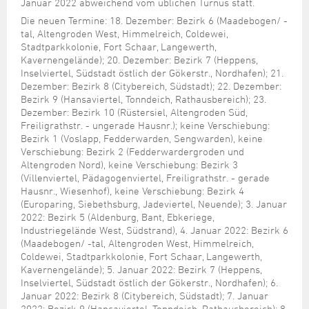
Steuer- und Abgabenangelegenheiten
Schulkindergarten
Januar 2022 abweichend vom üblichen Turnus statt.
Schule
Wirtschaftsstruktur
Kulturzentrum Pumpwerk
Formulare
Regionale Kooperationen
Stadt Wilhelmshaven
Unterkünfte
Die neuen Termine: 18. Dezember: Bezirk 6 (Maadebogen/ -
Umwelt-, Natur- und Klimaschutz
Stadtarchiv
Sterbefall
Maritime Meile
tal, Altengroden West, Himmelreich, Coldewei,
Online-Terminvergabe
Unternehmensnachfolge
Stadtparkkolonie, Fort Schaar, Langewerth,
Verkehr und Mobilität
Stadtbibliothek
Studium
Museen und Ausstellungen
Kavernengelände); 20. Dezember: Bezirk 7 (Heppens,
Politik & Verwaltung
Unterstützung für ExistenzgründerInnen
Wohnen, Bauen
Volkshochschule
Inselviertel, Südstadt östlich der Gökerstr., Nordhafen); 21.
Umzug und Neubürger
Schiffe, Häfen und Meer erleben
Pressemitteilungen
Zukunftsregion JadeBay
Dezember: Bezirk 8 (Citybereich, Südstadt); 22. Dezember:
Wahlen
Weiterbildung
Bezirk 9 (Hansaviertel, Tonndeich, Rathausbereich); 23.
Wohnen und Verbrauchen
Sportangebot
Ratsinformationssystem
Dezember: Bezirk 10 (Rüstersiel, Altengroden Süd,
Städtepartnerschaften
Freiligrathstr. - ungerade Hausnr.); keine Verschiebung:
Städtische Dienststellen
Bezirk 1 (Voslapp, Fedderwarden, Sengwarden), keine
Stadtpark
Verschiebung: Bezirk 2 (Fedderwardergroden und
Stadtrecht
Altengroden Nord), keine Verschiebung: Bezirk 3
Tag des offenen Denkmals
Telefonverzeichnis
(Villenviertel, Pädagogenviertel, Freiligrathstr. - gerade
Hausnr., Wiesenhof), keine Verschiebung: Bezirk 4
Veranstaltungsorte
(Europaring, Siebethsburg, Jadeviertel, Neuende); 3. Januar
2022: Bezirk 5 (Aldenburg, Bant, Ebkeriege,
Industriegelände West, Südstrand), 4. Januar 2022: Bezirk 6
(Maadebogen/ -tal, Altengroden West, Himmelreich,
Coldewei, Stadtparkkolonie, Fort Schaar, Langewerth,
Kavernengelände); 5. Januar 2022: Bezirk 7 (Heppens,
Inselviertel, Südstadt östlich der Gökerstr., Nordhafen); 6.
Januar 2022: Bezirk 8 (Citybereich, Südstadt); 7. Januar
2022: Bezirk 9 (Hansaviertel, Tonndeich, Rathausbereich); 8.