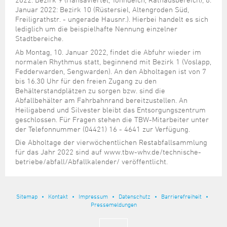
Januar 2022: Bezirk 10 (Rüstersiel, Altengroden Süd,
Freiligrathstr. - ungerade Hausnr.). Hierbei handelt es sich
lediglich um die beispielhafte Nennung einzelner
Stadtbereiche.
Ab Montag, 10. Januar 2022, findet die Abfuhr wieder im
normalen Rhythmus statt, beginnend mit Bezirk 1 (Voslapp,
Fedderwarden, Sengwarden). An den Abholtagen ist von 7
bis 16.30 Uhr für den freien Zugang zu den
Behälterstandplätzen zu sorgen bzw. sind die
Abfallbehälter am Fahrbahnrand bereitzustellen. An
Heiligabend und Silvester bleibt das Entsorgungszentrum
geschlossen. Für Fragen stehen die TBW-Mitarbeiter unter
der Telefonnummer (04421) 16 - 4641 zur Verfügung.
Die Abholtage der vierwöchentlichen Restabfallsammlung
für das Jahr 2022 sind auf www.tbw-whv.de/technische-
betriebe/abfall/Abfallkalender/ veröffentlicht.
Sitemap
Kontakt
Impressum
Datenschutz
Barrierefreiheit
Pressemeldungen