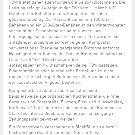
Steuer- und Abgabenangelegenheiten
Schulkindergarten
TBW bietet daher allen Kunden die Saison-Biotonne an. Die
Schule
Wirtschaftsstruktur
Kulturzentrum Pumpwerk
Formulare
Regionale Kooperationen
Stadt Wilhelmshaven
Unterkünfte
Leerung erfolgt 14-tägig in der Zeit vom 1. März bis 31.
Umwelt-, Natur- und Klimaschutz
Stadtarchiv
Oktober. Der Behälter ist das komplette Jahr über
Sterbefall
Maritime Meile
Online-Terminvergabe
Unternehmensnachfolge
gebührenpflichtig. Zur Auswahl stehen ein 120-Liter-
Verkehr und Mobilität
Stadtbibliothek
Studium
Museen und Ausstellungen
Behälter und ein 240-Liter-Behälter. In den Wintermonaten
Politik & Verwaltung
Unterstützung für ExistenzgründerInnen
Wohnen, Bauen
Volkshochschule
verbleibt der Saisonbehälter beim Kunden, um
Umzug und Neubürger
Schiffe, Häfen und Meer erleben
Entsorgungskosten zu sparen. In dieser Zeit werden die
Pressemitteilungen
Zukunftsregion JadeBay
Wahlen
Weiterbildung
anfallenden Bioabfälle auf dem eigenen Komposter
Wohnen und Verbrauchen
Sportangebot
Ratsinformationssystem
verwertet oder über eine ganzjährige Biotonne entsorgt.
Hauseigentümer können die Saison-Biotonne ab sofort per
Städtepartnerschaften
Städtische Dienststellen
Brief, Fax 04421 164536 oder unter
Stadtpark
abfallgebuehren@wilhelmshaven.de bei TBW bestellen.
Stadtrecht
Eine mündliche oder telefonische Bestellung ist nicht
Tag des offenen Denkmals
möglich. Die bisherigen Biotonnengrößen bleiben neben
Telefonverzeichnis
dem zusätzlichen Angebot bestehen.
Veranstaltungsorte
Kompostierbare Abfälle aus Haushalten sind
beispielsweise alle organischen Küchenabfälle wie rohe
Gemüse- und Obstabfälle, Blumen, Eier- und Nussschalen,
Kaffeesatz/-filter, Teereste oder gebrauchte Blumenerde.
Stark feuchtende Bioabfälle können zur Entsorgung in
Zeitungspapier gewickelt werden.
Ein Kompostwerk verarbeitet die Bioabfälle zu einem
hochwertigen Qualitätskompost. Störstoffe wie