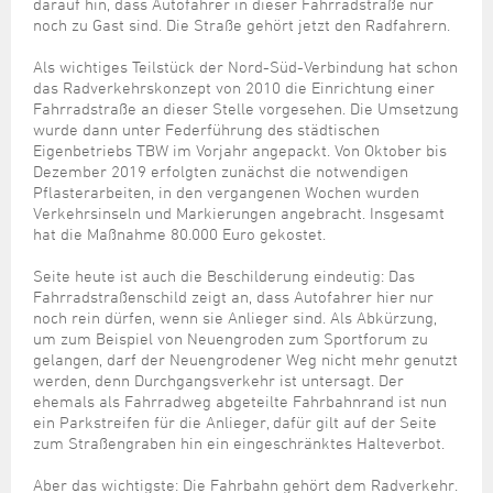
Steuer- und Abgabenangelegenheiten
Schulkindergarten
darauf hin, dass Autofahrer in dieser Fahrradstraße nur
Schule
Wirtschaftsstruktur
Kulturzentrum Pumpwerk
noch zu Gast sind. Die Straße gehört jetzt den Radfahrern.
Formulare
Regionale Kooperationen
Stadt Wilhelmshaven
Unterkünfte
Umwelt-, Natur- und Klimaschutz
Stadtarchiv
Sterbefall
Maritime Meile
Online-Terminvergabe
Unternehmensnachfolge
Als wichtiges Teilstück der Nord-Süd-Verbindung hat schon
Verkehr und Mobilität
Stadtbibliothek
das Radverkehrskonzept von 2010 die Einrichtung einer
Studium
Museen und Ausstellungen
Politik & Verwaltung
Unterstützung für ExistenzgründerInnen
Fahrradstraße an dieser Stelle vorgesehen. Die Umsetzung
Wohnen, Bauen
Volkshochschule
Umzug und Neubürger
Schiffe, Häfen und Meer erleben
wurde dann unter Federführung des städtischen
Pressemitteilungen
Zukunftsregion JadeBay
Wahlen
Weiterbildung
Eigenbetriebs TBW im Vorjahr angepackt. Von Oktober bis
Wohnen und Verbrauchen
Sportangebot
Dezember 2019 erfolgten zunächst die notwendigen
Ratsinformationssystem
Pflasterarbeiten, in den vergangenen Wochen wurden
Städtepartnerschaften
Städtische Dienststellen
Verkehrsinseln und Markierungen angebracht. Insgesamt
Stadtpark
hat die Maßnahme 80.000 Euro gekostet.
Stadtrecht
Tag des offenen Denkmals
Seite heute ist auch die Beschilderung eindeutig: Das
Telefonverzeichnis
Fahrradstraßenschild zeigt an, dass Autofahrer hier nur
Veranstaltungsorte
noch rein dürfen, wenn sie Anlieger sind. Als Abkürzung,
um zum Beispiel von Neuengroden zum Sportforum zu
gelangen, darf der Neuengrodener Weg nicht mehr genutzt
werden, denn Durchgangsverkehr ist untersagt. Der
ehemals als Fahrradweg abgeteilte Fahrbahnrand ist nun
ein Parkstreifen für die Anlieger, dafür gilt auf der Seite
zum Straßengraben hin ein eingeschränktes Halteverbot.
Aber das wichtigste: Die Fahrbahn gehört dem Radverkehr.