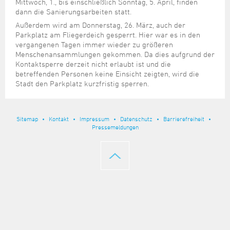
Steuer- und Abgabenangelegenheiten
Schulkindergarten
Mittwoch, 1., bis einschließlich Sonntag, 5. April, finden
Schule
Wirtschaftsstruktur
Kulturzentrum Pumpwerk
dann die Sanierungsarbeiten statt.
Formulare
Regionale Kooperationen
Stadt Wilhelmshaven
Unterkünfte
Umwelt-, Natur- und Klimaschutz
Stadtarchiv
Sterbefall
Maritime Meile
Außerdem wird am Donnerstag, 26. März, auch der
Online-Terminvergabe
Unternehmensnachfolge
Parkplatz am Fliegerdeich gesperrt. Hier war es in den
Verkehr und Mobilität
Stadtbibliothek
Studium
Museen und Ausstellungen
vergangenen Tagen immer wieder zu größeren
Politik & Verwaltung
Unterstützung für ExistenzgründerInnen
Wohnen, Bauen
Volkshochschule
Menschenansammlungen gekommen. Da dies aufgrund der
Umzug und Neubürger
Schiffe, Häfen und Meer erleben
Pressemitteilungen
Zukunftsregion JadeBay
Kontaktsperre derzeit nicht erlaubt ist und die
Wahlen
Weiterbildung
betreffenden Personen keine Einsicht zeigten, wird die
Wohnen und Verbrauchen
Sportangebot
Ratsinformationssystem
Stadt den Parkplatz kurzfristig sperren.
Städtepartnerschaften
Städtische Dienststellen
Stadtpark
Stadtrecht
Sitemap
Kontakt
Impressum
Datenschutz
Barrierefreiheit
Tag des offenen Denkmals
Pressemeldungen
Telefonverzeichnis
Veranstaltungsorte